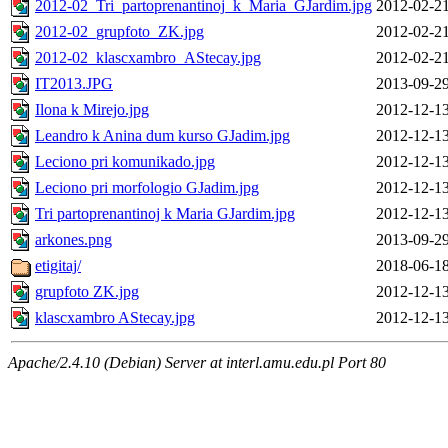
2012-02_Tri_partoprenantinoj_k_Maria_GJardim.jpg
2012-02-21
2012-02_grupfoto_ZK.jpg
2012-02-21
2012-02_klascxambro_AStecay.jpg
2012-02-21
IT2013.JPG
2013-09-29
Ilona k Mirejo.jpg
2012-12-13
Leandro k Anina dum kurso GJadim.jpg
2012-12-13
Leciono pri komunikado.jpg
2012-12-13
Leciono pri morfologio GJadim.jpg
2012-12-13
Tri partoprenantinoj k Maria GJardim.jpg
2012-12-13
arkones.png
2013-09-29
etigitaj/
2018-06-18
grupfoto ZK.jpg
2012-12-13
klascxambro AStecay.jpg
2012-12-13
Apache/2.4.10 (Debian) Server at interl.amu.edu.pl Port 80