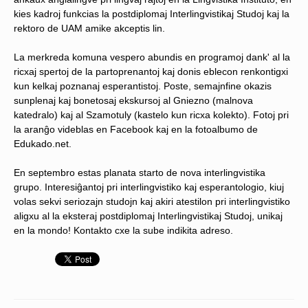
kies kadroj funkcias la postdiplomaj Interlingvistikaj Studoj kaj la
rektoro de UAM amike akceptis lin.
La merkreda komuna vespero abundis en programoj dank' al la
ricxaj spertoj de la partoprenantoj kaj donis eblecon renkontigxi
kun kelkaj poznanaj esperantistoj. Poste, semajnfine okazis
sunplenaj kaj bonetosaj ekskursoj al Gniezno (malnova
katedralo) kaj al Szamotuly (kastelo kun ricxa kolekto). Fotoj pri
la aranĝo videblas en Facebook kaj en la fotoalbumo de
Edukado.net.
En septembro estas planata starto de nova interlingvistika
grupo. Interesiĝantoj pri interlingvistiko kaj esperantologio, kiuj
volas sekvi seriozajn studojn kaj akiri atestilon pri interlingvistiko
aligxu al la eksteraj postdiplomaj Interlingvistikaj Studoj, unikaj
en la mondo! Kontakto cxe la sube indikita adreso.