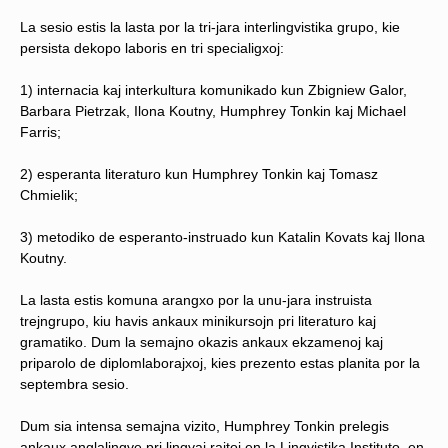
La sesio estis la lasta por la tri-jara interlingvistika grupo, kie
persista dekopo laboris en tri specialigxoj:
1) internacia kaj interkultura komunikado kun Zbigniew Galor,
Barbara Pietrzak, Ilona Koutny, Humphrey Tonkin kaj Michael
Farris;
2) esperanta literaturo kun Humphrey Tonkin kaj Tomasz
Chmielik;
3) metodiko de esperanto-instruado kun Katalin Kovats kaj Ilona
Koutny.
La lasta estis komuna arangxo por la unu-jara instruista
trejngrupo, kiu havis ankaux minikursojn pri literaturo kaj
gramatiko. Dum la semajno okazis ankaux ekzamenoj kaj
priparolo de diplomlaborajxoj, kies prezento estas planita por la
septembra sesio.
Dum sia intensa semajna vizito, Humphrey Tonkin prelegis
ankaux anglalingve pri lingvaj rajtoj en la Lingvistika Instituto, en