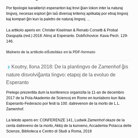
Por tipologie karakterizi esperanton kaj trovi ĝian lokon inter la naturaj
lingvoj, necesas esplori ĝin laŭ diversaj kriterioj aplikataj por etnaj lingvoj
kaj kompari ĝin kun la paletro de naturaj lingvoj. ...
La artikolo aperis en: Christer Kiselman & Renato Corsetti & Probal
Dasgupta (red.) 2018: Aliroj al Esperanto. Dobřichovice: Kava-Pech. 129-
146.
Malneto de la artikolo elŝuteblas en la PDF-formato
Koutny, Ilona 2018: De la planlingvo de Zamenhof ĝis
nature disvolviĝanta lingvo: etapoj de la evoluo de
Esperanto
Prelego prezentita dum la konferenco organizita la 11-an de decembro
2017 de la Pola Akademio de Sciencoj en Romo en kunlaboro kun Itala
Esperanto-Federacio por festi la 100. datrevenon de la morto de L.L.
Zamenhof.
La teksto aperis en: CONFERENZE 141, Ludwik Zamenhof okaze de la
centa datreveno de la morto, Aktoj de la kunveno, Accademia Polacca delle
Scienze, Biblioteca e Centro di Studi a Roma, 2018