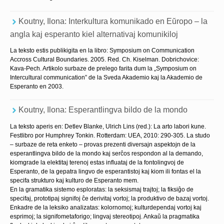
Koutny, Ilona: Interkultura komunikado en Eŭropo – la
angla kaj esperanto kiel alternativaj komunikiloj
La teksto estis publikigita en la libro: Symposium on Communication
Accross Cultural Boundaries. 2005. Red. Ch. Kiselman. Dobrichovice:
Kava-Pech. Artikolo surbaze de prelego farita dum la „Symposium on
Intercultural communication” de la Sveda Akademio kaj la Akademio de
Esperanto en 2003.
Koutny, Ilona: Esperantlingva bildo de la mondo
La teksto aperis en: Detlev Blanke, Ulrich Lins (red.): La arto labori kune.
Festlibro por Humphrey Tonkin. Rotterdam: UEA, 2010: 290-305. La studo
– surbaze de reta enketo – provas prezenti diversajn aspektojn de la
esperantlingva bildo de la mondo kaj serĉos respondon al la demando,
kiomgrade la elektitaj terenoj estas influataj de la fontolingvoj de
Esperanto, de la gepatra lingvo de esperantistoj kaj kiom ili fontas el la
specifa strukturo kaj kulturo de Esperanto mem.
En la gramatika sistemo esploratas: la seksismaj trajtoj; la fiksiĝo de
specifaj, prototipaj signifoj ĉe derivitaj vortoj; la produktivo de bazaj vortoj.
Enkadre de la leksiko analizatas: kolornomoj; kulturdependaj vortoj kaj
esprimoj; la signifometaforigo; lingvaj stereotipoj. Ankaŭ la pragmatika