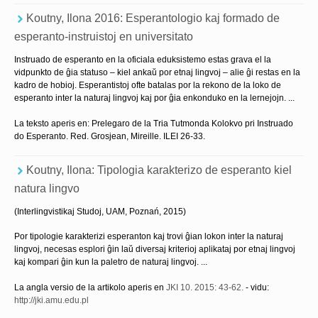
Koutny, Ilona 2016: Esperantologio kaj formado de
esperanto-instruistoj en universitato
Instruado de esperanto en la oficiala eduksistemo estas grava el la
vidpunkto de ĝia statuso – kiel ankaŭ por etnaj lingvoj – alie ĝi restas en la
kadro de hobioj. Esperantistoj ofte batalas por la rekono de la loko de
esperanto inter la naturaj lingvoj kaj por ĝia enkonduko en la lernejojn. ...
La teksto aperis en: Prelegaro de la Tria Tutmonda Kolokvo pri Instruado
do Esperanto. Red. Grosjean, Mireille. ILEI 26-33.
Koutny, Ilona: Tipologia karakterizo de esperanto kiel
natura lingvo
(Interlingvistikaj Studoj, UAM, Poznań, 2015)
Por tipologie karakterizi esperanton kaj trovi ĝian lokon inter la naturaj
lingvoj, necesas esplori ĝin laŭ diversaj kriterioj aplikataj por etnaj lingvoj
kaj kompari ĝin kun la paletro de naturaj lingvoj. ...
La angla versio de la artikolo aperis en
JKI 10. 2015: 43-62.
- vidu:
http://jki.amu.edu.pl