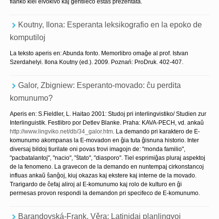
flanko kiel elvokivo kaj ĝentileco estas prezentata.
Koutny, Ilona: Esperanta leksikografio en la epoko de
komputiloj
La teksto aperis en: Abunda fonto. Memorlibro omaĝe al prof. Istvan
Szerdahelyi. Ilona Koutny (ed.). 2009. Poznań: ProDruk. 402-407.
Galor, Zbigniew: Esperanto-movado: ĉu perdita
komunumo?
Aperis en: S.Fieldler, L. Haitao 2001: Studoj pri interlingvistiko/ Studien zur
Interlinguistik. Festlibro por Detlev Blanke. Praha: KAVA-PECH, vd. ankaŭ
http://www.lingviko.net/db/34_galor.htm
. La demando pri karaktero de E-
komunumo akompanas la E-movadon en ĝia tuta ĝisnuna historio. Inter
diversaj bildoj tiurilate oni povas trovi imagojn de: "monda familio",
"pacbatalantoj", "nacio", "ŝtato", "diasporo". Tiel esprimiĝas pluraj aspektoj
de la fenomeno. La gravecon de la demando en nuntempaj cirkonstancoj
influas ankaŭ ŝanĝoj, kiuj okazas kaj ekstere kaj interne de la movado.
Trarigardo de ĉefaj aliroj al E-komunumo kaj rolo de kulturo en ĝi
permesas provon respondi la demandon pri specifeco de E-komunumo.
Barandovská-Frank, Věra: Latinidaj planlingvoj