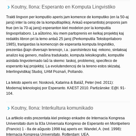
Koutny, Ilona: Esperanto en Komputa Lingvistiko
Trakti lingvon per komputilo aperis jam komence de komputiko (en la 50-aj
jaroj) inter la celoj de la komputilaplikoj. Ankaŭ esperantistoj proponis jam
frue (en la 70-aj jaroj) esperanton kiel modelon por la komputila
lingvoprilaboro. La aŭtorino, kiu mem partoprenis en kelkaj projektoj kaj
redaktis libron pri la temo antaŭ 25 jaroj (Perkomputila Tekstoprilaboro
1985), trarigardas la komencojn de esperanta komputa lingvistiko,
prezentas ĝiajn diversajn terenojn, i.a.: parolsintezo kaj -rekono, sintaksaj
analizo kaj genero, maŝina tradukado, komputa leksikografio, komputile
asistata lingvolernado laŭ la skemo: taskoj, problemoj, specifeco de
esperanto kaj projektoj. La evolutendencoj de la tereno estos skizataj.
Interlingvistikaj Studoj, UAM Poznań, Pollando.
La teksto aperis en: Nosková, Katarina & Baláž, Peter (red. 2011):
Modernaj teknologioj por Esperanto. KAEST 2010. Partizánske: E@I. 91-
104.
Koutny, Ilona: Interkultura komunikado
La artikolo estis prezentata kiel prelego enkadre de Internacia Kongresa
Universitato dum la 83a Universala Kongreso de Esperanto en Montpeliero
(Francio) 1 - 8a de aŭgusto 1998 kaj aperis en: Wandel, A. (red. 1998):
Internacia Kongresa Universitato. Rotterdam: UEA.