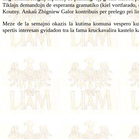
Tiklajn demandojn de esperanta gramatiko (kiel vortfarado, e
Koutny. Ankaŭ Zbigniew Galor kontribuis per prelego pri li
M
eze de la semajno okazis la kutima komuna vespero kun 
spertis interesan gvidadon tra la fama kruckavalira kastelo k