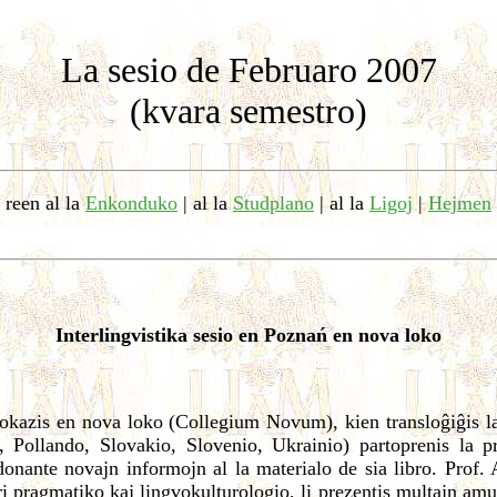
La sesio de Februaro 2007
(kvara semestro)
reen al la
Enkonduko
| al la
Studplano
| al la
Ligoj
|
Hejmen
Interlingvistika sesio en Poznań en nova loko
j okazis en nova loko (Collegium Novum), kien transloĝiĝis l
io, Pollando, Slovakio, Slovenio, Ukrainio) partoprenis la 
onante novajn informojn al la materialo de sia libro. Prof. 
ri pragmatiko kaj lingvokulturologio, li prezentis multajn amu