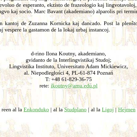
voluo de esperanto, ekzisto de frazeologio kaj lingvotavoloj, 
ngvo kaj socio. Marc Bavant (akademiano) alparolis pri termi
kantoj de Zuzanna Kornicka kaj dancado. Post la plenŝtopi
aj vespere la gastamon de la lokaj urbaj instancoj.
d-rino Ilona Koutny, akademiano,
gvidanto de la Interlingvistikaj Studoj;
Lingvistika Instituto, Universitato Adam Mickiewicz,
al. Niepodległości 4, PL-61-874 Poznań
T: +48 61-829-36-75
rete:
ikoutny@amu.edu.pl
reen al la
Enkonduko
| al la
Studplano
| al la
Ligoj
|
Hejmen