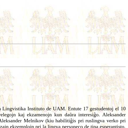
a Lingvistika Instituto de UAM. Entute 17 gestudentoj el 10
prelegojn kaj ekzamenojn kun daŭra interesiĝo. Aleksander
Aleksander Melnikov (kiu habilitiĝis pri ruslingva verko pri
zajn ekzemplojn pri la lingva personeco de tipa esperantisto.