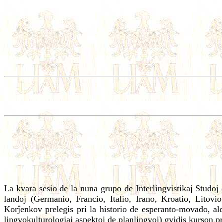
L
a kvara sesio de la nuna grupo de Interlingvistikaj Studo
landoj (Germanio, Francio, Italio, Irano, Kroatio, Litov
Korĵenkov prelegis pri la historio de esperanto-movado, ald
lingvokulturologiaj aspektoj de planlingvoj) gvidis kurson p