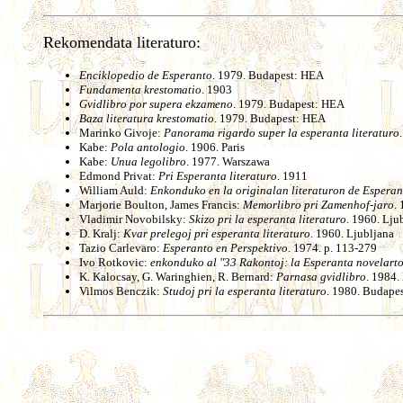
Rekomendata literaturo:
Enciklopedio de Esperanto
. 1979. Budapest: HEA
Fundamenta krestomatio
. 1903
Gvidlibro por supera ekzameno
. 1979. Budapest: HEA
Baza literatura krestomatio
. 1979. Budapest: HEA
Marinko Givoje:
Panorama rigardo super la esperanta literaturo
Kabe:
Pola antologio
. 1906. Paris
Kabe:
Unua legolibro
. 1977. Warszawa
Edmond Privat:
Pri Esperanta literaturo
. 1911
William Auld:
Enkonduko en la originalan literaturon de Esperan
Marjorie Boulton, James Francis:
Memorlibro pri Zamenhof-jaro
.
Vladimir Novobilsky:
Skizo pri la esperanta literaturo
. 1960. Lju
D. Kralj:
Kvar prelegoj pri esperanta literaturo
. 1960. Ljubljana
Tazio Carlevaro:
Esperanto en Perspektivo
. 1974. p. 113-279
Ivo Rotkovic:
enkonduko al "33 Rakontoj: la Esperanta novelart
K. Kalocsay, G. Waringhien, R. Bernard:
Parnasa gvidlibro
. 1984.
Vilmos Benczik:
Studoj pri la esperanta literaturo
. 1980. Budape