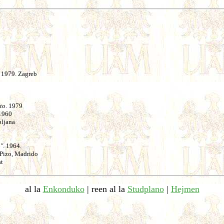
. 1979. Zagreb
to
. 1979
 1960
bljana
o"
. 1964.
 Pizo, Madrido
st
al la
Enkonduko
| reen al la
Studplano
|
Hejmen