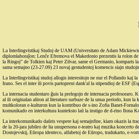
La Interlingvistikaj Studoj de UAM (Universitato de Adam Mickiewicz
diplomlaboraĵon: Lenĉe Efremova el Makedonio prezentis la rolon de
la Ringoj" de Tolkien kaj Peter Zilvar, same el Germanio, komparis la 
sama semajno (23-27.09) 23 novaj gestudentoj komencis siajn studojn
La Interlingvistikaj studoj allogis interesitojn ne nur el Pollando kaj
Irano. Ses el inter ili povis partopreni dank'al la stipendioj de ESF (E
La internacia studentaro ĝuis la prelegojn de internacia profesoraro. 
al ili originalan aliron al literaturo surbaze de la unua periodo, kun
multkoloran e-kulturon kun la kontribuo de s-ino Zofia Banet-Fornalow
komunikado en interkultura kunteksto laŭ la instigo de d-rino Ilona K
La interkomunikado daŭris vespere kaj semajnfine, kiam okazis la trad
de la 20-jara jubileo de lia unupersona e-teatro kaj muzika koncerto
Dostojevskij, Eŭropa identeco, alfabetoj de Eŭropo, tradukarto, e-vort