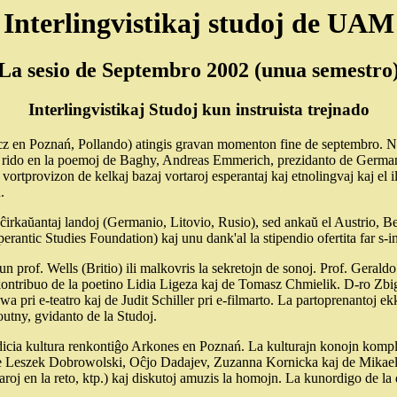
Interlingvistikaj studoj de UAM
La sesio de Septembro 2002 (unua semestro
Interlingvistikaj Studoj kun instruista trejnado
 en Poznań, Pollando) atingis gravan momenton fine de septembro. Nome
 rido en la poemoj de Baghy, Andreas Emmerich, prezidanto de Germana
vortprovizon de kelkaj bazaj vortaroj esperantaj kaj etnolingvaj kaj el 
.
 la ĉirkaŭantaj landoj (Germanio, Litovio, Rusio), sed ankaŭ el Austrio, B
sperantic Studies Foundation) kaj unu dank'al la stipendio ofertita far s
Kun prof. Wells (Britio) ili malkovris la sekretojn de sonoj. Prof. Gera
 la kontribuo de la poetino Lidia Ligeza kaj de Tomasz Chmielik. D-ro Zbi
a pri e-teatro kaj de Judit Schiller pri e-filmarto. La partoprenantoj 
outny, gvidanto de la Studoj.
icia kultura renkontiĝo Arkones en Poznań. La kulturajn konojn komplet
 de Leszek Dobrowolski, Oĉjo Dadajev, Zuzanna Kornicka kaj de Mikaelo 
aroj en la reto, ktp.) kaj diskutoj amuzis la homojn. La kunordigo de la