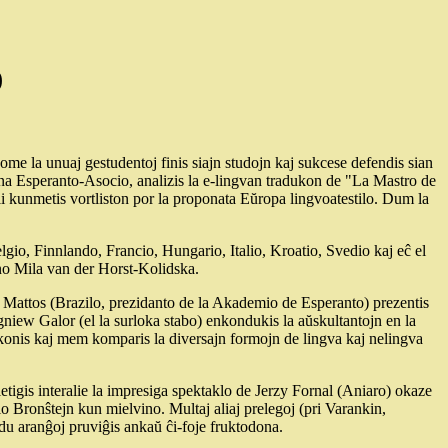
)
 la unuaj gestudentoj finis siajn studojn kaj sukcese defendis sian
 Esperanto-Asocio, analizis la e-lingvan tradukon de "La Mastro de
ili kunmetis vortliston por la proponata Eŭropa lingvoatestilo. Dum la
elgio, Finnlando, Francio, Hungario, Italio, Kroatio, Svedio kaj eĉ el
-ino Mila van der Horst-Kolidska.
ldo Mattos (Brazilo, prezidanto de la Akademio de Esperanto) prezentis
gniew Galor (el la surloka stabo) enkondukis la aŭskultantojn en la
ekkonis kaj mem komparis la diversajn formojn de lingva kaj nelingva
igis interalie la impresiga spektaklo de Jerzy Fornal (Aniaro) okaze
Bronŝtejn kun mielvino. Multaj aliaj prelegoj (pri Varankin,
 du aranĝoj pruviĝis ankaŭ ĉi-foje fruktodona.