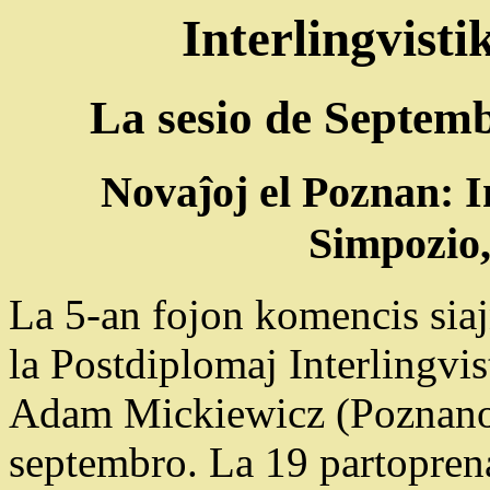
Interlingvist
La sesio de Septem
Novaĵoj el Poznan: In
Simpozio,
La 5-an fojon komencis siaj
la Postdiplomaj Interlingvis
Adam Mickiewicz (Poznano,
septembro. La 19 partoprena