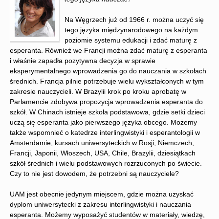
Na Węgrzech już od 1966 r. można uczyć się
tego języka międzynarodowego na każdym
poziomie systemu edukacji i zdać maturę z
esperanta. Również we Francji można zdać maturę z esperanta
i właśnie zapadła pozytywna decyzja w sprawie
eksperymentalnego wprowadzenia go do nauczania w szkołach
średnich. Francja pilnie potrzebuje wielu wykształconych w tym
zakresie nauczycieli. W Brazylii krok po kroku aprobatę w
Parlamencie zdobywa propozycja wprowadzenia esperanta do
szkół. W Chinach istnieje szkoła podstawowa, gdzie setki dzieci
uczą się esperanta jako pierwszego języka obcego. Możemy
także wspomnieć o katedrze interlingwistyki i esperantologii w
Amsterdamie, kursach uniwersyteckich w Rosji, Niemczech,
Francji, Japonii, Włoszech, USA, Chile, Brazylii, dziesiątkach
szkół średnich i wielu podstawowych rozrzuconych po świecie.
Czy to nie jest dowodem, że potrzebni są nauczyciele?
UAM jest obecnie jedynym miejscem, gdzie można uzyskać
dyplom uniwersytecki z zakresu interlingwistyki i nauczania
esperanta. Możemy wyposażyć studentów w materiały, wiedzę,