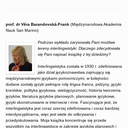
prof. dr Věra Barandovská-Frank
(Międzynarodowa Akademia
Nauk San Marino)
Podczas wykładu zarysowała Pani możliwe
tereny interlingwistyki. Dlaczego zdecydowała
się Pani napisać książkę z tej dziedziny?
Interlingwistyka została w 1930 r. zdefiniowana
jako dział językoznawstwa zajmujący się
międzynarodowymi językami pomocniczymi, w kolejności
dodane zostały języki pełniące rolę
lingua franca
, pidżyny, języki
kreolskie, polityka językowa, wielojęzyczność, historia tworzenia
języków, literatura języków planowych, planowanie językowe,
języki skonstruowane w internecie i inne. Fascynujące jest, że
interlingwistyka jest coraz szerzej zdefiniowana i coraz bardziej
interdyscyplinarna, więc jest wiele do odkrywania i
przedyskutowania. Moja książka koncentruje się przede
wszystkim na interlingwistyce w zakresie języków planowych i