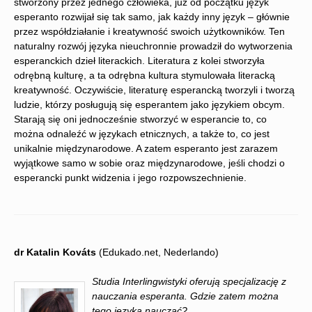
stworzony przez jednego człowieka, już od początku język
esperanto rozwijał się tak samo, jak każdy inny język – głównie
przez współdziałanie i kreatywność swoich użytkowników. Ten
naturalny rozwój języka nieuchronnie prowadził do wytworzenia
esperanckich dzieł literackich. Literatura z kolei stworzyła
odrębną kulturę, a ta odrębna kultura stymulowała literacką
kreatywność. Oczywiście, literaturę esperancką tworzyli i tworzą
ludzie, którzy posługują się esperantem jako językiem obcym.
Starają się oni jednocześnie stworzyć w esperancie to, co
można odnaleźć w językach etnicznych, a także to, co jest
unikalnie międzynarodowe. A zatem esperanto jest zarazem
wyjątkowe samo w sobie oraz międzynarodowe, jeśli chodzi o
esperancki punkt widzenia i jego rozpowszechnienie.
dr Katalin Kováts
(Edukado.net, Nederlando)
Studia Interlingwistyki oferują specjalizację z
nauczania esperanta. Gdzie zatem można
tego języka nauczać?