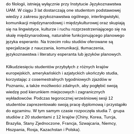
do filologii, istnieją wyłącznie przy Instytucie Językoznawstwa
UAM. W ciągu 3 lat dostarczają one studentom podstawowej
wiedzy z zakresu językoznawstwa ogólnego, interlingwistyki,
komunikacji międzynarodowej i międzykulturowej oraz skupiają
się na lingwistyce, kulturze i ruchu rozprzestrzeniającego się na
skalę międzynarodową, naturalnie funkcjonującego planowego
języka esperanto. Na trzecim roku studiów oferowane są
specjalizacje z nauczania, komunikacji, tłumaczenia,
językoznawstwa i literatury esperanta lub języków planowych.
Kilkudziesięciu studentów przybyłych z różnych krajów
europejskich, amerykańskich i azjatyckich ukończyło studia,
korzystając z cosemestralnych tygodniowych zjazdów w
Poznaniu, a także możliwości zdalnych, aby pogłębić swoją
wiedzę pod kierunkiem miejscowych i zagranicznych
wykładowców. Podczas tegorocznej wrześniowej sesji 12
studentów zaprezentowało swoją pracę dyplomową i przystąpiło
do egzaminu. W tym samym czasie rozpoczęła studia 7. grupa
studiów z 20 studentami z 12 krajów (Chiny, Korea, Turcja,
Brazylia, Stany Zjednoczone, Francja, Szwajcaria, Niemcy,
Hiszpania, Rosja, Kazachstan i Polska).