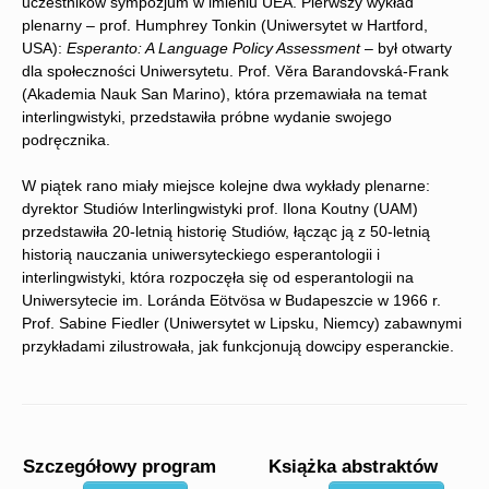
uczestników sympozjum w imieniu UEA. Pierwszy wykład
plenarny – prof. Humphrey Tonkin (Uniwersytet w Hartford,
USA):
Esperanto: A Language Policy Assessment
– był otwarty
dla społeczności Uniwersytetu. Prof. Věra Barandovská-Frank
(Akademia Nauk San Marino), która przemawiała na temat
interlingwistyki, przedstawiła próbne wydanie swojego
podręcznika.
W piątek rano miały miejsce kolejne dwa wykłady plenarne:
dyrektor Studiów Interlingwistyki prof. Ilona Koutny (UAM)
przedstawiła 20-letnią historię Studiów, łącząc ją z 50-letnią
historią nauczania uniwersyteckiego esperantologii i
interlingwistyki, która rozpoczęła się od esperantologii na
Uniwersytecie im. Loránda Eötvösa w Budapeszcie w 1966 r.
Prof. Sabine Fiedler (Uniwersytet w Lipsku, Niemcy) zabawnymi
przykładami zilustrowała, jak funkcjonują dowcipy esperanckie.
Szczegółowy program
Książka abstraktów