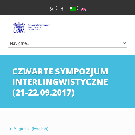
CZWARTE SYMPOZJUM
INTERLINGWISTYCZNE
(21-22.09.2017)
Angielski (English)