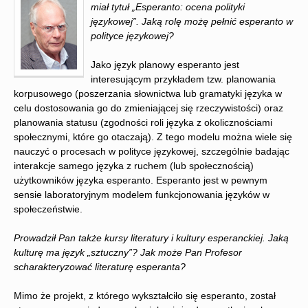
miał tytuł „Esperanto: ocena polityki
językowej”. Jaką rolę możę pełnić esperanto w
polityce językowej?
Jako język planowy esperanto jest
interesującym przykładem tzw. planowania
korpusowego (poszerzania słownictwa lub gramatyki języka w
celu dostosowania go do zmieniającej się rzeczywistości) oraz
planowania statusu (zgodności roli języka z okolicznościami
społecznymi, które go otaczają). Z tego modelu można wiele się
nauczyć o procesach w polityce językowej, szczególnie badając
interakcje samego języka z ruchem (lub społecznością)
użytkowników języka esperanto. Esperanto jest w pewnym
sensie laboratoryjnym modelem funkcjonowania języków w
społeczeństwie.
Prowadził Pan także kursy literatury i kultury esperanckiej. Jaką
kulturę ma język „sztuczny”? Jak może Pan Profesor
scharakteryzować literaturę esperanta?
Mimo że projekt, z którego wykształciło się esperanto, został