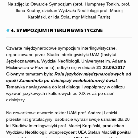
Na zdjęciu: Otwarcie Sympozjum (prof. Humphrey Tonkin, prof.
Ilona Koutny, dziekan Wydziału Neofilologii prof. Maciej
Karpiński, dr Ida Stria, mgr Michael Farris)
4. SYMPOZJUM INTERLINGWISTYCZNE
Czwarte międzynarodowe sympozjum interlingwistyczne,
organizowane przez Studia Interlingwistyki UAM (Instytut
Językoznawstwa, Wydział Neofilologii, Uniwersytet im. Adama
Mickiewicza w Poznaniu), odbyło się w dniach
21-22.09.2017
.
Głównym tematem była:
Rola języków międzynarodowych od
epoki Zamenhofa po dzisiejszy wielokulturowy świat
.
Tematyka nawiązywała do idei dialogu i współpracy w obliczu
wyzwań językowych i kulturowych od XIX w. aż po dzień
dzisiejszy.
Na czwartkowe otwarcie rektor UAM prof. Andrzej Lesicki
przesłał list gratulacyjny; osobiście wyraził swoje uznanie dla 20
lat Studiów Interlingwistyki prof. Maciej Karpiński, prodziekan
Wydziału Neofilologii; wiceprezydent UEA Stefan MacGill powitał