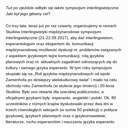
Tuż po zjeździe odbyło się także sympozjum interlingwistyczne.
Jaki był jego główny cel?
Co trzy lata, teraz już po raz czwarty, organizujemy w ramach
Studiów Interlingwistyki międzynarodowe sympozjum
interlingwistyczne (21-22.09.2017), aby dać interlingwistom,
esperantologom oraz ekspertom ds. komunikacji
międzynarodowej możliwość dyskusji nt. problemów związanych
z aspektem językowym tejże komunikacji, rolą języków
planowych oraz nt. aktualnych zagadnień odnoszących się do
kultury i samego języka esperanto. W tym roku sympozjum
skupiało się na „Roli języków międzynarodowych od epoki
Zamenhofa po dzisiejszy wielokulturowy świat” i miało na celu
obchody roku Zamenhofa (w stulecie jego śmierci) i 20-lecia
Studiów. Było ono otwarte dla szerokiej publiczności, a
oficjalnymi językami były: esperanto, angielski i polski. Ok. 80
uczestników z różnych krajów dyskutowało przez dwa dni w
trzech równoległych sekcjach (w sumie 50 prelekcji) o polityce
językowej, językach planowych oraz o językoznawstwie,
literaturze, ruchu esperanckim i nauczaniu języka esperanto.