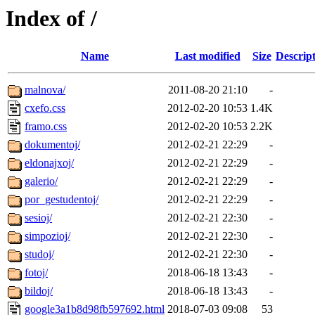
Index of /
Name
Last modified
Size
Descrip
malnova/
2011-08-20 21:10
-
cxefo.css
2012-02-20 10:53
1.4K
framo.css
2012-02-20 10:53
2.2K
dokumentoj/
2012-02-21 22:29
-
eldonajxoj/
2012-02-21 22:29
-
galerio/
2012-02-21 22:29
-
por_gestudentoj/
2012-02-21 22:29
-
sesioj/
2012-02-21 22:30
-
simpozioj/
2012-02-21 22:30
-
studoj/
2012-02-21 22:30
-
fotoj/
2018-06-18 13:43
-
bildoj/
2018-06-18 13:43
-
google3a1b8d98fb597692.html
2018-07-03 09:08
53