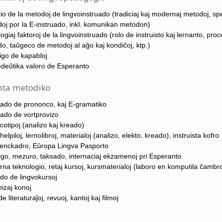
rio de la metodoj de lingvoinstruado (tradiciaj kaj modernaj metodoj, spe
oj por la E-instruado, inkl. komunikan metodon)
logiaj faktoroj de la lingvoinstruado (rolo de instruisto kaj lernanto, pro
do, taŭgeco de metodoj al aĝo kaj kondiĉoj, ktp.)
igo de kapabloj
deŭtika valoro de Esperanto
nta metodiko
uado de prononco, kaj E-gramatiko
uado de vortprovizo
cotipoj (analizo kaj kreado)
helpiloj, lernolibroj, materialoj (analizo, elekto, kreado), instruista kofro
enckadro, Eǔropa Lingva Pasporto
igo, mezuro, taksado, internaciaj ekzamenoj pri Esperanto
na teknologio, retaj kursoj, kursmaterialoj (laboro en komputila ĉambr
do de lingvokursoj
izaj konoj
e literaturaĵoj, revuoj, kantoj kaj filmoj