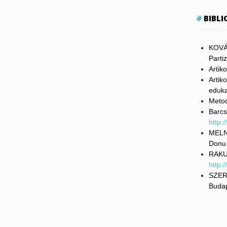
BIBL
KOVÁT
Parti
Artik
Artiko
eduka
Metod
Barcs
http:
MELNI
Don
RAKUŜ
http:
SZERD
Buda