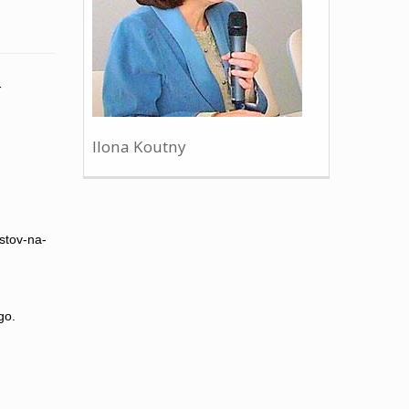
-
Ilona Koutny
stov-na-
go.