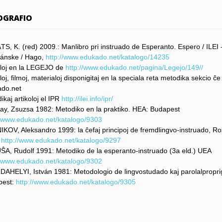
IOGRAFIO
S, K. (red) 2009.: Manlibro pri instruado de Esperanto. Espero / ILEI 
zánske / Hago,
http://www.edukado.net/katalogo/14235
oloj en la LEGEJO de
http://www.edukado.net/pagina/Legejo/149//
loj, filmoj, materialoj disponigitaj en la speciala reta metodika sekcio ĉe
do.net
ikaj artikoloj el IPR
http://ilei.info/ipr/
ay, Zsuzsa 1982: Metodiko en la praktiko. HEA: Budapest
//www.edukado.net/katalogo/9303
KOV, Aleksandro 1999: la ĉefaj principoj de fremdlingvo-instruado, Ro
u
http://www.edukado.net/katalogo/9297
A, Rudolf 1991: Metodiko de la esperanto-instruado (3a eld.) UEA
//www.edukado.net/katalogo/9302
AHELYI, István 1981: Metodologio de lingvostudado kaj parolalpropri
pest:
http://www.edukado.net/katalogo/9305