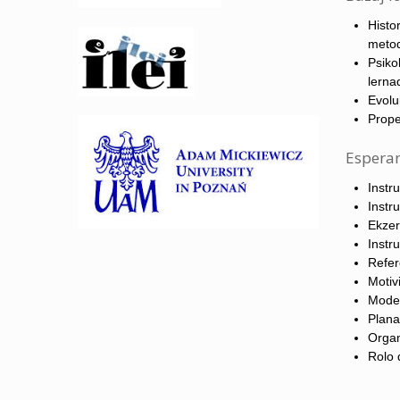
Histo
metod
Psiko
lerna
Evolu
Prope
Espera
Instr
Instr
Ekzer
Instru
Refer
Motiv
Moder
Plana
Organ
Rolo d