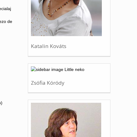
cialaj
cezo de
Katalin Kováts
Zsófia Kóródy
o)