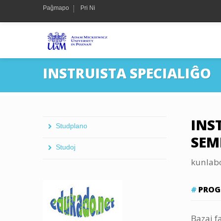
Paĝmapo
Pri Ni
INSTRUISTA SPECIALIĜO
INS
Studplano
SEM
Studoj
kunlabo
PROG
Bazaj f