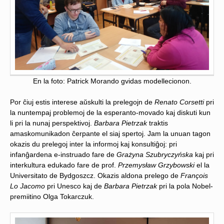
En la foto: Patrick Morando gvidas modellecionon.
Por ĉiuj estis interese aŭskulti la prelegojn de
Renato Corsetti
pri
la nuntempaj problemoj de la esperanto-movado kaj diskuti kun
li pri la nunaj perspektivoj.
Barbara Pietrzak
traktis
amaskomunikadon ĉerpante el siaj spertoj. Jam la unuan tagon
okazis du prelegoj inter la informoj kaj konsultiĝoj: pri
infanĝardena e-instruado fare de
Grażyna Szubryczyńska
kaj pri
interkultura edukado fare de prof.
Przemysław Grzybowski
el la
Universitato de Bydgoszcz. Okazis aldona prelego de
François
Lo Jacomo
pri Unesco kaj de
Barbara Pietrzak
pri la pola Nobel-
premiitino Olga Tokarczuk.