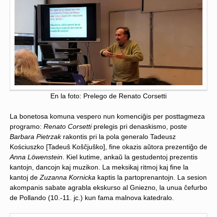
En la foto: Prelego de Renato Corsetti
La bonetosa komuna vespero nun komenciĝis per posttagmeza
programo:
Renato Corsetti
prelegis pri denaskismo, poste
Barbara Pietrzak
rakontis pri la pola generalo Tadeusz
Kościuszko [Tadeuŝ Koŝĉjuŝko], fine okazis aŭtora prezentiĝo de
Anna Löwenstein
. Kiel kutime, ankaŭ la gestudentoj prezentis
kantojn, dancojn kaj muzikon. La meksikaj ritmoj kaj fine la
kantoj de
Zuzanna Kornicka
kaptis la partoprenantojn. La sesion
akompanis sabate agrabla ekskurso al Gniezno, la unua ĉefurbo
de Pollando (10.-11. jc.) kun fama malnova katedralo.