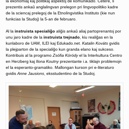
la ekonomiaj kaj politikaj aspektoj de komunikado. Cetere, li
prezentis ankaŭ anglalingvan prelegon pri lingvopolitiko kadre
de la sciencaj prelegoj de la Etnolingvistika Instituto (kie nun
funkcias la Studoj) la 5-an de februaro.
Al la
instruista specialiĝo
aliĝis ankaŭ aliaj partoprenantoj por
unu jaro kadre de la
instruista trejnado
, kiu realiĝas en la
kunlaboro de UAM, ILEI kaj Edukado.net.
Katalin Kováts
gvidis
la plejparton de la specialiĝo kun granda elano kaj sukceso.
Kontribuis al la programo
Zsófia Kóródy
el la Interkultura Centro
en Herzberg kaj
Ilona Koutny
prezentante i.a. tiklajn problemojn
el la esperanto-gramatiko. Mallongan kurson pri e-literaturo
gvidis
Anne Jausions
, eksstudentino de la Studoj.