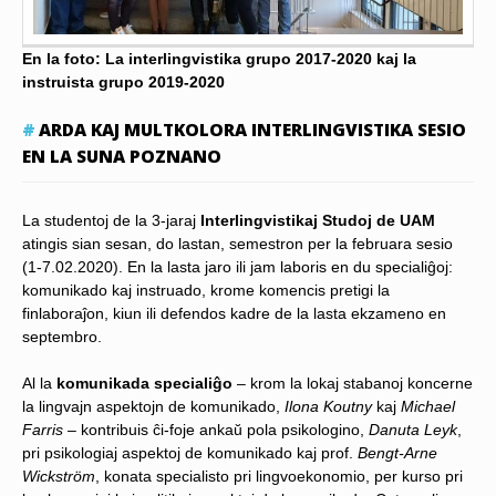
En la foto: La interlingvistika grupo 2017-2020 kaj la
instruista grupo 2019-2020
ARDA KAJ MULTKOLORA INTERLINGVISTIKA SESIO
EN LA SUNA POZNANO
La studentoj de la 3-jaraj
Interlingvistikaj Studoj de UAM
atingis sian sesan, do lastan, semestron per la februara sesio
(1-7.02.2020). En la lasta jaro ili jam laboris en du specialiĝoj:
komunikado kaj instruado, krome komencis pretigi la
finlaboraĵon, kiun ili defendos kadre de la lasta ekzameno en
septembro.
Al la
komunikada specialiĝo
– krom la lokaj stabanoj koncerne
la lingvajn aspektojn de komunikado,
Ilona Koutny
kaj
Michael
Farris
– kontribuis ĉi-foje ankaŭ pola psikologino,
Danuta Leyk
,
pri psikologiaj aspektoj de komunikado kaj prof.
Bengt-Arne
Wickström
, konata specialisto pri lingvoekonomio, per kurso pri