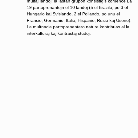
multaj landoj: la lastan grupon konsistigis komence La
19 partoprenantojn el 10 landoj (5 el Brazilo, po 3 el
Hungario kaj Svislando, 2 el Pollando, po unu el
Francio, Germanio, Italio, Hispanio, Rusio kaj Usono).
La multnacia partoprenantaro nature kontribuas al la
interkulturaj kaj kontrastaj studoj.