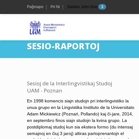
Paĝmapo
Pri Ni
Saluton John Doe
3
SESIO-RAPORTOJ
Sesioj de la Interlingvistikaj Studoj
UAM - Poznan
En 1998 komencis siajn studojn pri interlingvistiko la
unua grupo en la Lingvistika Instituto de la Universitato
Adam Mickiewicz (Poznań, Pollando) kaj ĉi-jare, 2014,
en septembro finos siajn studojn la kvina grupo. La
postdiplomaj studoj kun sia ekstera formo (du intensaj
semajnoj en ĉiuj 3 jaroj) altiras partoprenantojn el