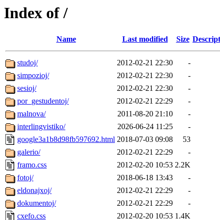
Index of /
Name
Last modified
Size
Descrip
studoj/
2012-02-21 22:30
-
simpozioj/
2012-02-21 22:30
-
sesioj/
2012-02-21 22:30
-
por_gestudentoj/
2012-02-21 22:29
-
malnova/
2011-08-20 21:10
-
interlingvistiko/
2026-06-24 11:25
-
google3a1b8d98fb597692.html
2018-07-03 09:08
53
galerio/
2012-02-21 22:29
-
framo.css
2012-02-20 10:53
2.2K
fotoj/
2018-06-18 13:43
-
eldonajxoj/
2012-02-21 22:29
-
dokumentoj/
2012-02-21 22:29
-
cxefo.css
2012-02-20 10:53
1.4K