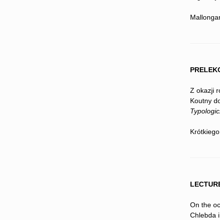
Mallongan
PRELEKC
Z okazji 
Koutny do
Typologic
Krótkieg
LECTURE
On the oc
Chlebda i