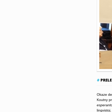
PREL
Okaze de 
Koutny pr
esperant
lingvistoj.