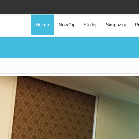
Hejmo
Novaĵoj
Studoj
Simpozioj
Pu