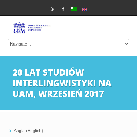
20 LAT STUDIÓW
INTERLINGWISTYKI NA
UAM, WRZESIEŃ 2017
Angla (English)