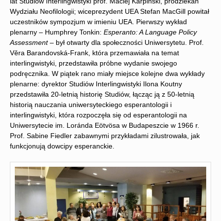
lat Studiów Interlingwistyki prof. Maciej Karpiński, prodziekan
Wydziału Neofilologii; wiceprezydent UEA Stefan MacGill powitał
uczestników sympozjum w imieniu UEA. Pierwszy wykład
plenarny – Humphrey Tonkin:
Esperanto: A Language Policy
Assessment
– był otwarty dla społeczności Uniwersytetu. Prof.
Věra Barandovská-Frank, która przemawiała na temat
interlingwistyki, przedstawiła próbne wydanie swojego
podręcznika. W piątek rano miały miejsce kolejne dwa wykłady
plenarne: dyrektor Studiów Interlingwistyki Ilona Koutny
przedstawiła 20-letnią historię Studiów, łącząc ją z 50-letnią
historią nauczania uniwersyteckiego esperantologii i
interlingwistyki, która rozpoczęła się od esperantologii na
Uniwersytecie im. Loránda Eötvösa w Budapeszcie w 1966 r.
Prof. Sabine Fiedler zabawnymi przykładami zilustrowała, jak
funkcjonują dowcipy esperanckie.