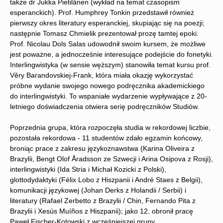
także dr Jukka Pietilänen (wykład na temat czasopism
esperanckich). Prof. Humphrey Tonkin przedstawił również
pierwszy okres literatury esperanckiej, skupiając się na poezji;
następnie Tomasz Chmielik prezentował prozę tamtej epoki.
Prof. Nicolau Dols Salas udowodnił swoim kursem, że możliwe
jest poważne, a jednocześnie interesujące podejście do fonetyki.
Interlingwistyka (w sensie węższym) stanowiła temat kursu prof.
Věry Barandovskiej-Frank, która miała okazję wykorzystać
próbne wydanie swojego nowego podręcznika akademickiego
do interlingwistyki. To wspaniałe wydarzenie wypływające z 20-
letniego doświadczenia otwiera serię podręczników Studiów.
Poprzednia grupa, która rozpoczęła studia w rekordowej liczbie,
pozostała rekordowa - 11 studentów zdało egzamin końcowy,
broniąc prace z zakresu językoznawstwa (Karina Oliveira z
Brazylii, Bengt Olof Åradsson ze Szwecji i Arina Osipova z Rosji),
interlingwistyki (Ida Stria i Michał Kozicki z Polski),
glottodydaktyki (Félix Lobo z Hiszpanii i André Staes z Belgii),
komunikacji językowej (Johan Derks z Holandii / Serbii) i
literatury (Rafael Zerbetto z Brazylii / Chin, Fernando Pita z
Brazylii i Xesús Muíños z Hiszpanii); jako 12. obronił pracę
Paweł Fischer-Kotowski z wcześniejszej grupy.