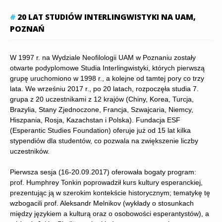
20 LAT STUDIÓW INTERLINGWISTYKI NA UAM,
POZNAŃ
W 1997 r. na Wydziale Neofilologii UAM w Poznaniu zostały
otwarte podyplomowe Studia Interlingwistyki, których pierwszą
grupę uruchomiono w 1998 r., a kolejne od tamtej pory co trzy
lata. We wrześniu 2017 r., po 20 latach, rozpoczęła studia 7.
grupa z 20 uczestnikami z 12 krajów (Chiny, Korea, Turcja,
Brazylia, Stany Zjednoczone, Francja, Szwajcaria, Niemcy,
Hiszpania, Rosja, Kazachstan i Polska). Fundacja ESF
(Esperantic Studies Foundation) oferuje już od 15 lat kilka
stypendiów dla studentów, co pozwala na zwiększenie liczby
uczestników.
Pierwsza sesja (16-20.09.2017) oferowała bogaty program:
prof. Humphrey Tonkin poprowadził kurs kultury esperanckiej,
prezentując ją w szerokim kontekście historycznym; tematykę tę
wzbogacili prof. Aleksandr Melnikov (wykłady o stosunkach
między językiem a kulturą oraz o osobowości esperantystów), a