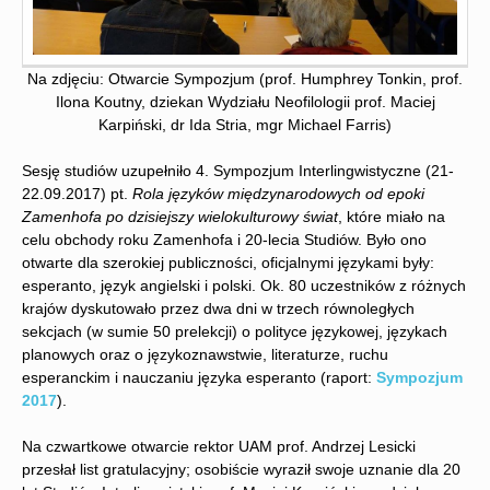
Na zdjęciu: Otwarcie Sympozjum (prof. Humphrey Tonkin, prof.
Ilona Koutny, dziekan Wydziału Neofilologii prof. Maciej
Karpiński, dr Ida Stria, mgr Michael Farris)
Sesję studiów uzupełniło 4. Sympozjum Interlingwistyczne (21-
22.09.2017) pt.
Rola języków międzynarodowych od epoki
Zamenhofa po dzisiejszy wielokulturowy świat
, które miało na
celu obchody roku Zamenhofa i 20-lecia Studiów. Było ono
otwarte dla szerokiej publiczności, oficjalnymi językami były:
esperanto, język angielski i polski. Ok. 80 uczestników z różnych
krajów dyskutowało przez dwa dni w trzech równoległych
sekcjach (w sumie 50 prelekcji) o polityce językowej, językach
planowych oraz o językoznawstwie, literaturze, ruchu
esperanckim i nauczaniu języka esperanto (raport:
Sympozjum
2017
).
Na czwartkowe otwarcie rektor UAM prof. Andrzej Lesicki
przesłał list gratulacyjny; osobiście wyraził swoje uznanie dla 20