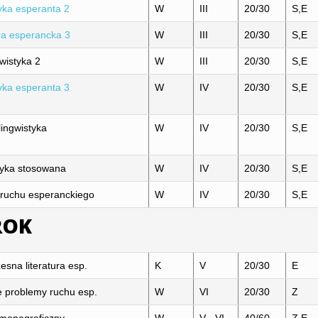
ka esperanta 2
W
III
20/30
S,E
ura esperancka 3
W
III
20/30
S,E
gwistyka 2
W
III
20/30
S,E
ka esperanta 3
W
IV
20/30
S,E
ingwistyka
W
IV
20/30
S,E
tyka stosowana
W
IV
20/30
S,E
a ruchu esperanckiego
W
IV
20/30
S,E
 ROK
sna literatura esp.
K
V
20/30
E
e problemy ruchu esp.
W
VI
20/30
Z