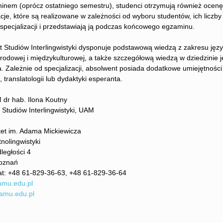
inem (oprócz ostatniego semestru), studenci otrzymują również ocenę 
acje, które są realizowane w zależności od wyboru studentów, ich liczb
specjalizacji i przedstawiają ją podczas końcowego egzaminu.
 Studiów Interlingwistyki dysponuje podstawową wiedzą z zakresu ję
odowej i międzykulturowej, a także szczegółową wiedzą w dziedzinie języ
. Zależnie od specjalizacji, absolwent posiada dodatkowe umiejętności 
, translatologii lub dydaktyki esperanta.
 dr hab. Ilona Koutny
 Studiów Interlingwistyki, UAM
tet im. Adama Mickiewicza
tnolingwistyki
dległości 4
oznań
at: +48 61-829-36-63, +48 61-829-36-64
amu.edu.pl
amu.edu.pl