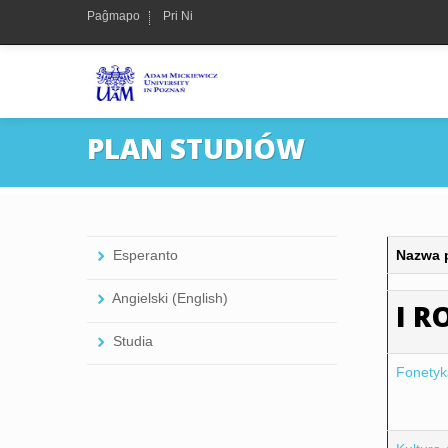
Paĝmapo
Pri Ni
PLAN STUDIÓW
Nazwa 
Esperanto
Angielski (English)
I R
Studia
Fonetyka