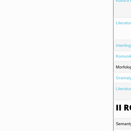
Kultura
Literat
Interlin
Komunik
Morfolog
Gramaty
Literat
II 
Semantyk