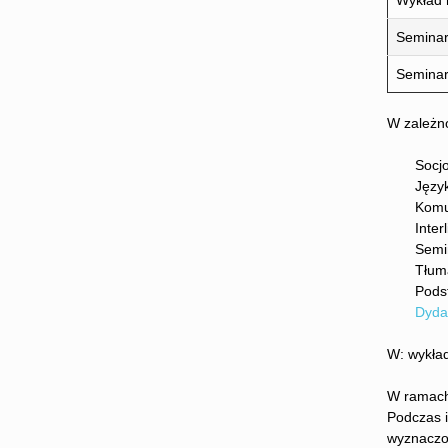
Wykład 
Seminar
Semina
W zależno
Socjolog
Językowe 
Komunika
Interling
Seminari
Tłumacze
Podstawy
Dyda
W: wykład
W ramach 
Podczas i
wyznaczon