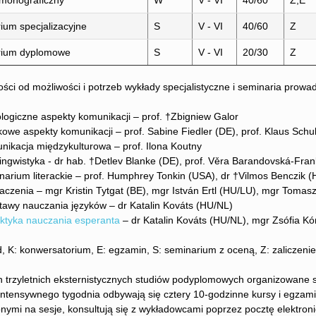
monograficzny
W
V - VI
40/60
Z,E
ium specjalizacyjne
S
V - VI
40/60
Z
rium dyplomowe
S
V - VI
20/30
Z
ści od możliwości i potrzeb wykłady specjalistyczne i seminaria prowadz
iczne aspekty komunikacji – prof. †Zbigniew Galor
aspekty komunikacji – prof. Sabine Fiedler (DE), prof. Klaus Schube
cja międzykulturowa – prof. Ilona Koutny
wistyka - dr hab. †Detlev Blanke (DE), prof. Věra Barandovská-Frank
um literackie – prof. Humphrey Tonkin (USA), dr †Vilmos Benczik (H
nia – mgr Kristin Tytgat (BE), mgr István Ertl (HU/LU), mgr Tomasz
 nauczania języków – dr Katalin Kováts (HU/NL)
ktyka nauczania esperanta
– dr Katalin Kováts (HU/NL), mgr Zsófia Kó
, K: konwersatorium, E: egzamin, S: seminarium z oceną, Z: zaliczenie
trzyletnich eksternistycznych studiów podyplomowych organizowane są
ntensywnego tygodnia odbywają się cztery 10-godzinne kursy i egzami
ymi na sesje, konsultują się z wykładowcami poprzez pocztę elektroni