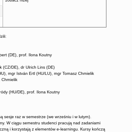
zobacz niżej
ili:
rt (DE), prof. Ilona Koutny
 (CZ/DE), dr Ulrich Lins (DE)
U), mgr István Ertl (HU/LU), mgr Tomasz Chmielik
 Chmielik
ródy (HU/DE), prof. Ilona Koutny
 sesje raz w semestrze (we wrześniu i w lutym).
ny. W ciągu semestru studenci pracują nad zadaniami
czną i korzystają z elementów e-learningu. Kursy kończą