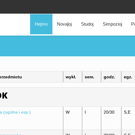
Hejmo
Novaĵoj
Studoj
Simpozioj
Pu
przedmiotu
wykł.
sem.
godz.
egz.
OK
 (ogólna i esp.)
W
I
20/30
S,E