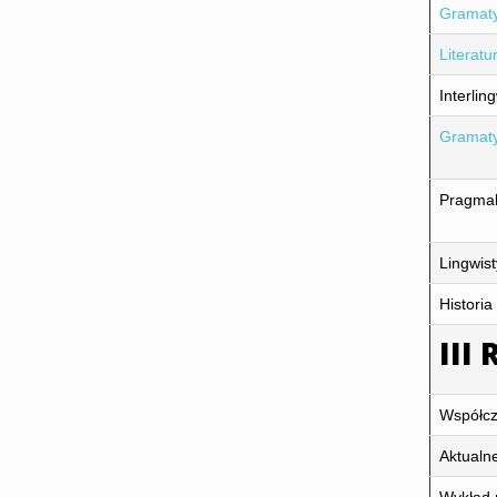
Gramaty
Literat
Interlin
Gramaty
Pragmal
Lingwis
Histori
III
Współcze
Aktualn