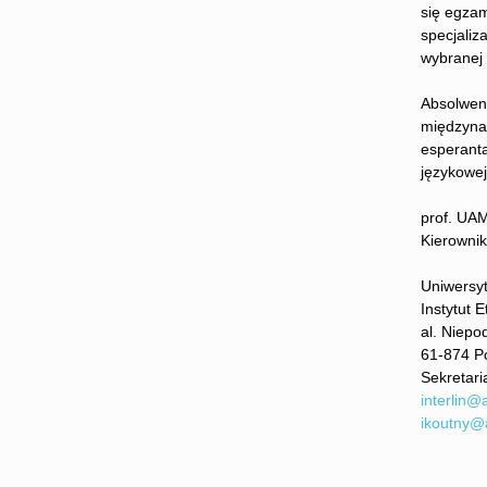
się egzam
specjaliz
wybranej 
Absolwent
międzynar
esperanta
językowej
prof. UAM
Kierownik
Uniwersy
Instytut E
al. Niepo
61-874 P
Sekretari
interlin@
ikoutny@