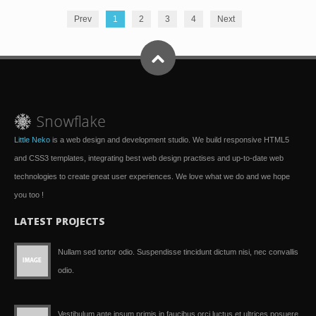
Prev
1
2
3
4
Next
Little Neko
is a web design and development studio. We build responsive HTML5
and CSS3 templates, integrating best web design practises and up-to-date web
technologies to create great user experiences. We love what we do and we hope
you too !
LATEST PROJECTS
Nullam sed tortor odio. Suspendisse tincidunt dictum nisi, nec convallis
odio.
Vestibulum ante ipsum primis in faucibus orci luctus et ultrices posuere